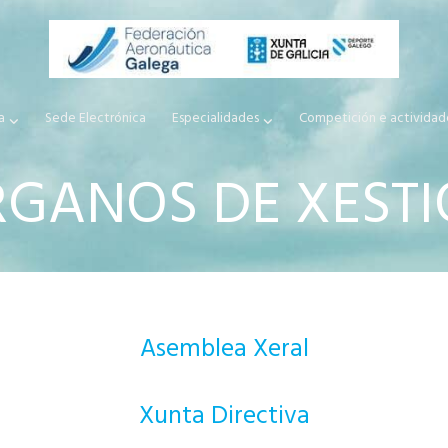
a
Sede Electrónica
Especialidades
Competición e actividad
GANOS DE XEST
Asemblea Xeral
Xunta Directiva