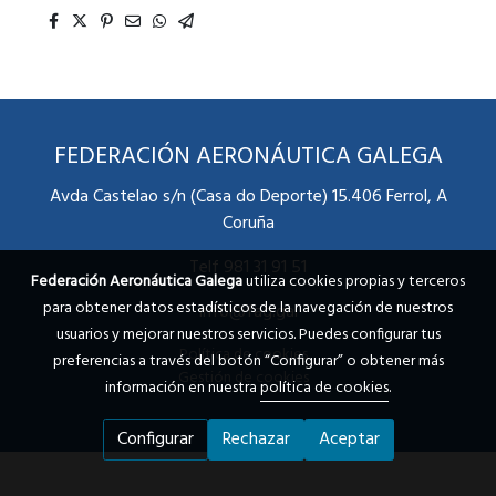
FEDERACIÓN AERONÁUTICA GALEGA
Avda Castelao s/n (Casa do Deporte) 15.406 Ferrol, A
Coruña
Telf 981 31 91 51
Federación Aeronáutica Galega
utiliza cookies propias y terceros
para obtener datos estadísticos de la navegación de nuestros
info@fag.gal
usuarios y mejorar nuestros servicios. Puedes configurar tus
Política de cookies
preferencias a través del botón “Configurar” o obtener más
Gestión de cookies
información en nuestra
política de cookies
.
Configurar
Rechazar
Aceptar