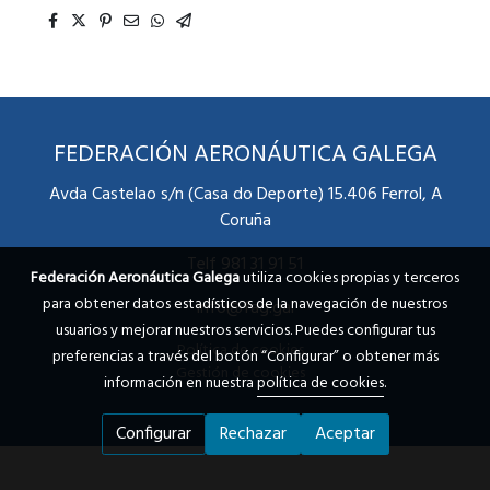
FEDERACIÓN AERONÁUTICA GALEGA
Avda Castelao s/n (Casa do Deporte) 15.406 Ferrol, A
Coruña
Telf 981 31 91 51
Federación Aeronáutica Galega
utiliza cookies propias y terceros
para obtener datos estadísticos de la navegación de nuestros
info@fag.gal
usuarios y mejorar nuestros servicios. Puedes configurar tus
Política de cookies
preferencias a través del botón “Configurar” o obtener más
Gestión de cookies
información en nuestra
política de cookies
.
Configurar
Rechazar
Aceptar