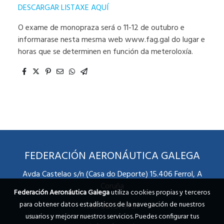
DESCARGAR LISTAXE AQUÍ
O exame de monopraza será o 11-12 de outubro e
informarase nesta mesma web www.fag.gal do lugar e
horas que se determinen en función da meteroloxía.
FEDERACIÓN AERONÁUTICA GALEGA
Avda Castelao s/n (Casa do Deporte) 15.406 Ferrol, A
Coruña
Federación Aeronáutica Galega
utiliza cookies propias y terceros
para obtener datos estadísticos de la navegación de nuestros
Telf 981 31 91 51
usuarios y mejorar nuestros servicios. Puedes configurar tus