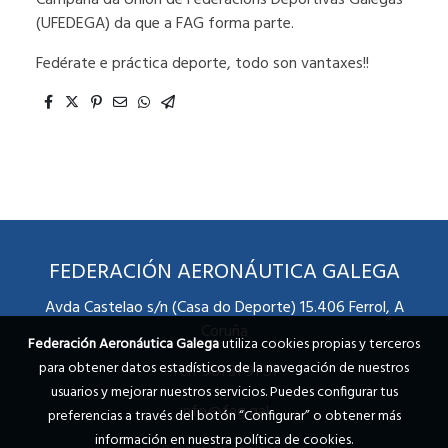
(UFEDEGA) da que a FAG forma parte.
Fedérate e práctica deporte, todo son vantaxes!!
FEDERACIÓN AERONÁUTICA GALEGA
Avda Castelao s/n (Casa do Deporte) 15.406 Ferrol, A
Coruña
Federación Aeronáutica Galega
utiliza cookies propias y terceros
para obtener datos estadísticos de la navegación de nuestros
Telf 981 31 91 51
usuarios y mejorar nuestros servicios. Puedes configurar tus
info@fag.gal
preferencias a través del botón “Configurar” o obtener más
información en nuestra
política de cookies
.