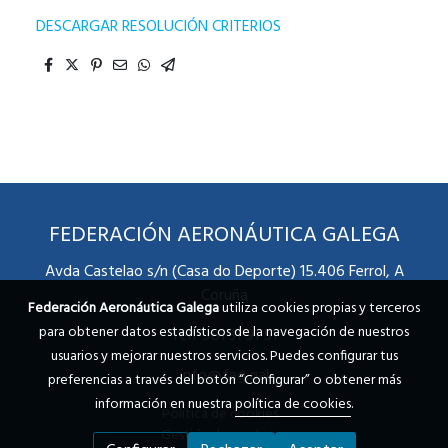
DESCARGAR RESOLUCIÓN CRITERIOS
FEDERACIÓN AERONÁUTICA GALEGA
Avda Castelao s/n (Casa do Deporte) 15.406 Ferrol, A
Coruña
Federación Aeronáutica Galega
utiliza cookies propias y terceros
para obtener datos estadísticos de la navegación de nuestros
Telf 981 31 91 51
usuarios y mejorar nuestros servicios. Puedes configurar tus
info@fag.gal
preferencias a través del botón “Configurar” o obtener más
información en nuestra
política de cookies
.
Política de cookies
Gestión de cookies