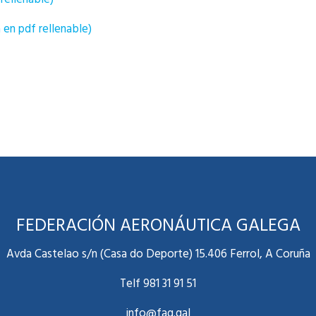
 en pdf rellenable)
FEDERACIÓN AERONÁUTICA GALEGA
Avda Castelao s/n (Casa do Deporte) 15.406 Ferrol, A Coruña
Telf 981 31 91 51
info@fag.gal