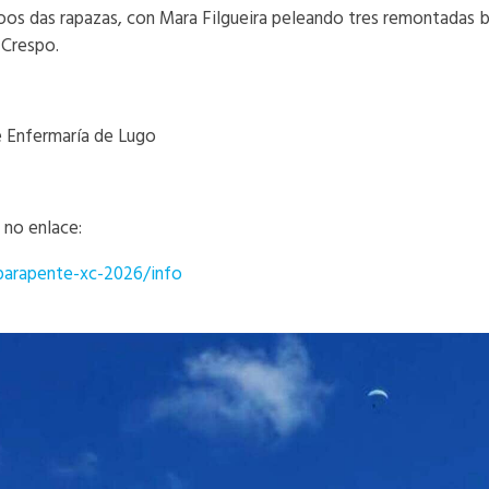
os das rapazas, con Mara Filgueira peleando tres remontadas 
 Crespo.
e Enfermaría de Lugo
s no enlace:
-parapente-xc-2026/info