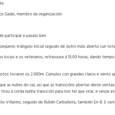
te.
os Galán, membro da organización:
e participar e pasalo ben.
equeno triángulo inicial seguido de outro máis aberto cun tot
otos locais e os veteranos, retrasouse á 15:00 horas, dando temp
pilotos tocaron os 2.000m. Cúmulos con grandes claros e vento
ue as nubes do val, así que as transicións abertas deron ventax
tirou á corda nunha transición para non ter que xirar, e veuse a
lio Villarino, seguido de Rubén Carballeira, también En-B. E cer