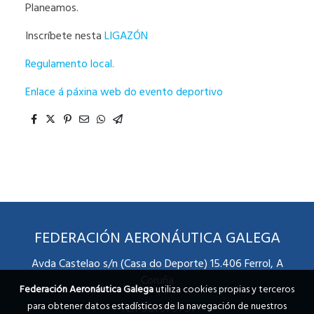
Planeamos.
Inscríbete nesta
LIGAZÓN
Regulamento local.
Enlace á páxina web do evento deportivo
FEDERACIÓN AERONÁUTICA GALEGA
Avda Castelao s/n (Casa do Deporte) 15.406 Ferrol, A
Coruña
Federación Aeronáutica Galega
utiliza cookies propias y terceros
para obtener datos estadísticos de la navegación de nuestros
Telf 981 31 91 51